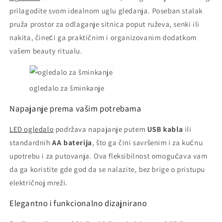
prilagodite svom idealnom uglu gledanja. Poseban stalak
pruža prostor za odlaganje sitnica poput ruževa, senki ili
nakita, čineći ga praktičnim i organizovanim dodatkom
vašem beauty ritualu.
ogledalo za šminkanje
Napajanje prema vašim potrebama
LED ogledalo
podržava napajanje putem
USB kabla
ili
standardnih
AA baterija
, što ga čini savršenim i za kućnu
upotrebu i za putovanja. Ova fleksibilnost omogućava vam
da ga koristite gde god da se nalazite, bez brige o pristupu
električnoj mreži.
Elegantno i funkcionalno dizajnirano