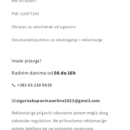
MB: 65781697
PIB: 111977249
Obrazac za odustanak od ugovora
OdustanakUputstvo za odustajanje i reklamacije
Imate pitanja?
Radnim danima od
08 do 16h
📞
+381 65 210 0635
📧
sigurnakupovinaonline2023@gmail.com
Reklamacije prijaviti obavezno putem mejla zbog
zakonske regulative. Ne prihvatamo reklamacije
putem telefona jer ne snimamo razgovore.