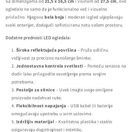
Sa dimenzijama od
21,5 x 16,5 cm
i visinom od
27,5 cm
, ovo
ogledalo ne samo da je funkcionalno već i vizuelno
privlačno. Njegova
bela boja
i moderan izgled uljepšavaju
svaki enterijer, dodajući sofisticiranu notu vašem prostoru.
Dodatne prednosti LED ogledala:
Široka reflektujuća površina
– Pruža odličnu
vidljivost za precizno nanošenje šminke.
Jednostavna kontrola svetlosti
– Pomoću senzora na
dodir lako prilagodite osvetljenje prema svojim
potrebama.
Postolje za sitnice
– Uvek imajte svoje omiljene
proizvode nadohvat ruke.
Fleksibilnost napajanja
– USB kabel ili baterije
omogućavaju upotrebu u svim uslovima.
Izdržljiv materijal
– Kvalitetna plastika i staklo
osiguravaju dugotrajnost i estetiku.