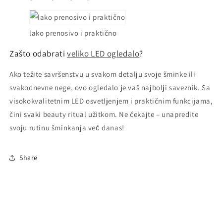
lako prenosivo i praktično
Zašto odabrati
veliko LED ogledalo
?
Ako težite savršenstvu u svakom detalju svoje šminke ili
svakodnevne nege, ovo ogledalo je vaš najbolji saveznik. Sa
visokokvalitetnim LED osvetljenjem i praktičnim funkcijama,
čini svaki beauty ritual užitkom. Ne čekajte – unapredite
svoju rutinu šminkanja već danas!
Share