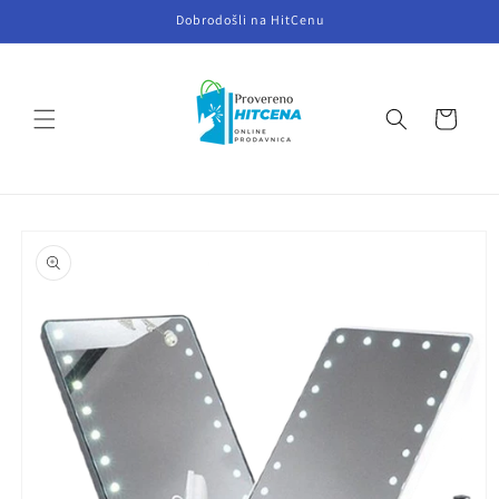
Skip to
Dobrodošli na HitCenu
content
Cart
Skip to
product
information