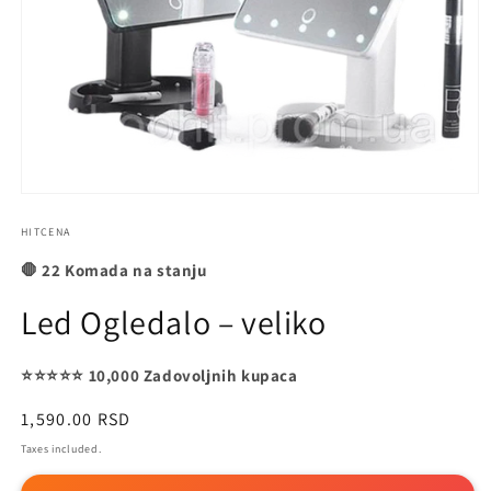
Open
media
1
HITCENA
in
modal
🛑 22 Komada na stanju
Led Ogledalo – veliko
⭐️⭐️⭐️⭐️⭐️ 10,000 Zadovoljnih kupaca
Regular
1,590.00 RSD
price
Taxes included.