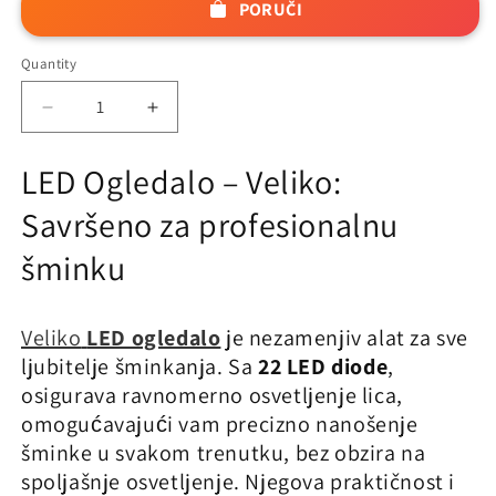
PORUČI
Quantity
Quantity
Decrease
Increase
quantity
quantity
for
for
LED Ogledalo – Veliko:
Led
Led
Ogledalo
Ogledalo
Savršeno za profesionalnu
–
–
veliko
veliko
šminku
Veliko
LED ogledalo
je nezamenjiv alat za sve
ljubitelje šminkanja. Sa
22 LED diode
,
osigurava ravnomerno osvetljenje lica,
omogućavajući vam precizno nanošenje
šminke u svakom trenutku, bez obzira na
spoljašnje osvetljenje. Njegova praktičnost i