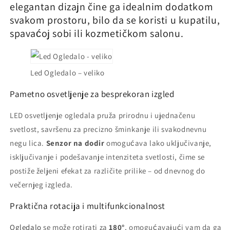
elegantan dizajn čine ga idealnim dodatkom
svakom prostoru, bilo da se koristi u kupatilu,
spavaćoj sobi ili kozmetičkom salonu.
Led Ogledalo – veliko
Pametno osvetljenje za besprekoran izgled
LED osvetljenje ogledala pruža prirodnu i ujednačenu
svetlost, savršenu za precizno šminkanje ili svakodnevnu
negu lica.
Senzor na dodir
omogućava lako uključivanje,
isključivanje i podešavanje intenziteta svetlosti, čime se
postiže željeni efekat za različite prilike – od dnevnog do
večernjeg izgleda.
Praktična rotacija i multifunkcionalnost
Ogledalo
se može rotirati za
180°
, omogućavajući vam da ga